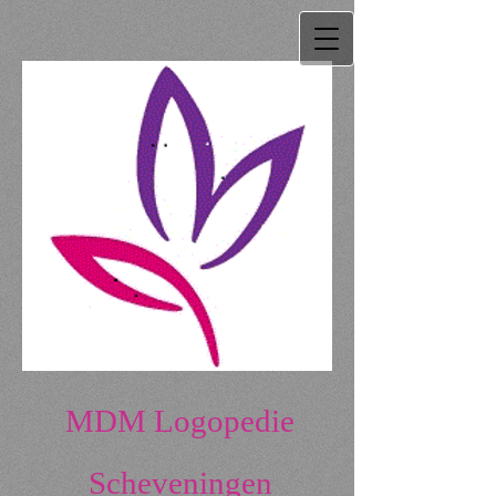
MDM Logopedie
Scheveningen