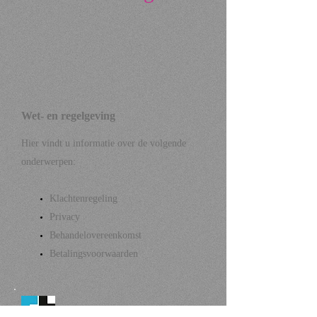
Wet- en regelgeving
Hier vindt u informatie over de volgende
onderwerpen:
Klachtenregeling
Privacy
Behandelovereenkomst
Betalingsvoorwaarden