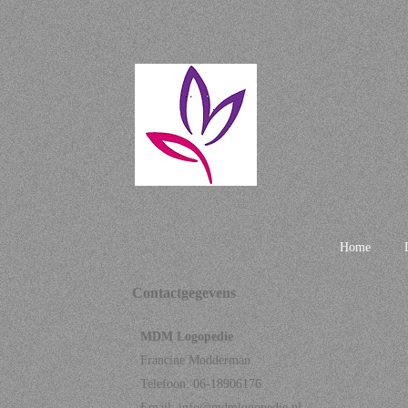
Home
Contactgegevens
MDM Logopedie
Francine Modderman
Telefoon: 06-18906176
Email:
info@mdmlogopedie.nl