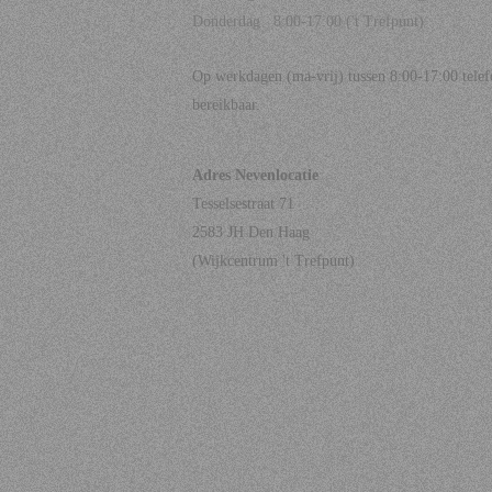
Donderdag 8:00-17:00 ('t Trefpunt)
Op werkdagen (ma-vrij) tussen 8:00-17:00 telef
bereikbaar.
Adres Nevenlocatie
Tesselsestraat 71
2583 JH Den Haag
(Wijkcentrum 't Trefpunt)