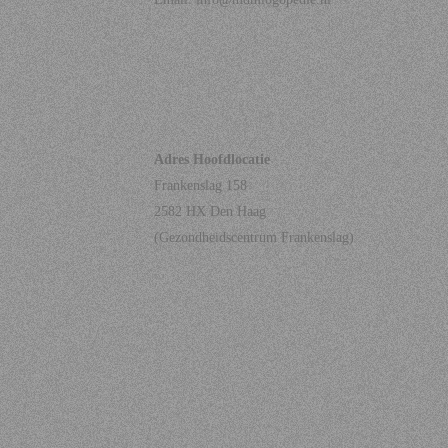
Adres Hoofdlocatie
Frankenslag 158
2582 HX Den Haag
(Gezondheidscentrum Frankenslag)